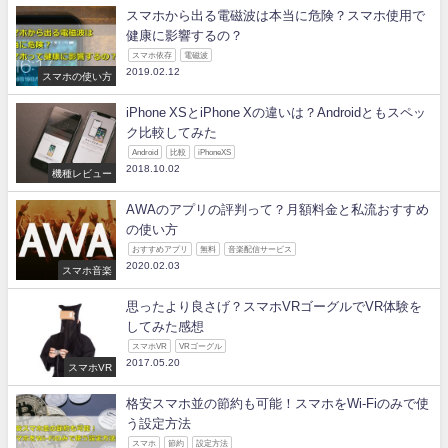
スマホから出る電磁波は本当に危険？スマホ使用で
健康に影響するの？
スマホ依存
電磁波
2019.02.12
スマホの使い方
iPhone XSとiPhone Xの違いは？Androidともスペッ
ク比較してみた
Android
比較
iPhoneXS
2018.10.02
機種レビュー
AWAのアプリの評判って？月額料金と私流おすすめ
の使い方
おすすめアプリ
無料
音楽配信サービス
2020.02.03
スマホ音楽
思ったより良さげ？スマホVRゴーグルでVR体験を
してみた感想
スマホVR
VRゴーグル
2017.05.20
スマホVR
格安スマホ並の節約も可能！スマホをWi-Fiのみで使
う設定方法
スマホ
節約
設定方法