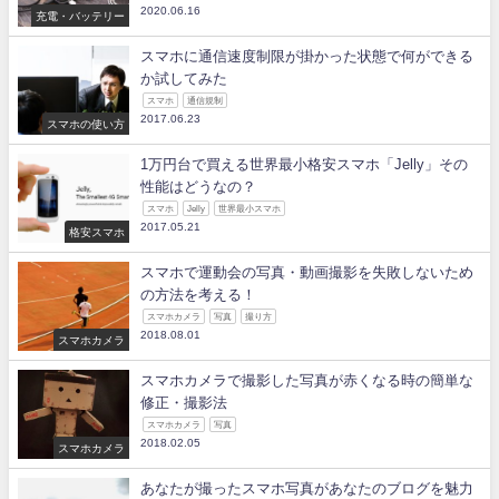
2020.06.16
充電・バッテリー
スマホに通信速度制限が掛かった状態で何ができる
か試してみた
スマホ
通信規制
2017.06.23
スマホの使い方
1万円台で買える世界最小格安スマホ「Jelly」その
性能はどうなの？
スマホ
Jelly
世界最小スマホ
2017.05.21
格安スマホ
スマホで運動会の写真・動画撮影を失敗しないため
の方法を考える！
スマホカメラ
写真
撮り方
2018.08.01
スマホカメラ
スマホカメラで撮影した写真が赤くなる時の簡単な
修正・撮影法
スマホカメラ
写真
2018.02.05
スマホカメラ
あなたが撮ったスマホ写真があなたのブログを魅力