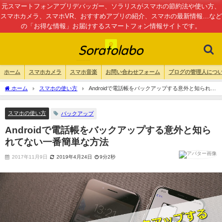
元スマートフォンアプリデバッガー、ソラリスがスマホの節約法や使い方、
スマホカメラ、スマホVR、おすすめアプリの紹介、スマホの最新情報…など
の「お得な情報」お届けするスマートフォン情報サイトです。
ホーム
スマホカメラ
スマホ音楽
お問い合わせフォーム
ブログの管理人につ
ホーム
スマホの使い方
Androidで電話帳をバックアップする意外と知られて
ない一番簡単な方法
スマホの使い方
バックアップ
Androidで電話帳をバックアップする意外と知ら
れてない一番簡単な方法
2017年11月9日
2019年4月24日
9分2秒