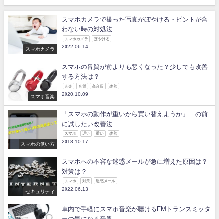
スマホカメラで撮った写真がぼやける・ピントが合
わない時の対処法
スマホカメラ
ぼやける
2022.06.14
スマホカメラ
スマホの音質が前よりも悪くなった？少しでも改善
する方法は？
音楽
音質
高音質
改善
2020.10.09
スマホ音楽
「スマホの動作が重いから買い替えようか」…の前
に試したい改善法
スマホ
遅い
重い
改善
2018.10.17
スマホの使い方
スマホへの不審な迷惑メールが急に増えた原因は？
対策は？
スマホ
対策
迷惑メール
2022.06.13
セキュリティ
車内で手軽にスマホ音楽が聴けるFMトランスミッタ
ーの気になる音質