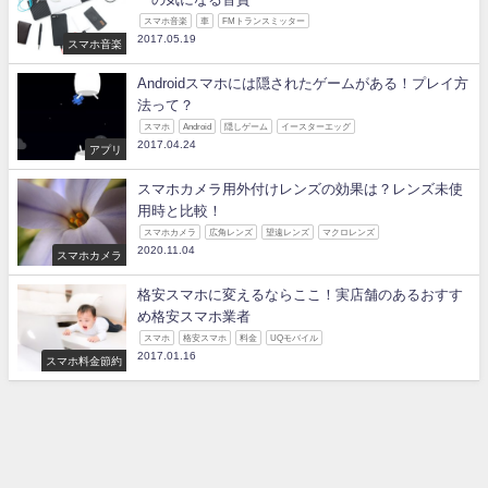
スマホ音楽
車
FMトランスミッター
2017.05.19
スマホ音楽
Androidスマホには隠されたゲームがある！プレイ方
法って？
スマホ
Android
隠しゲーム
イースターエッグ
2017.04.24
アプリ
スマホカメラ用外付けレンズの効果は？レンズ未使
用時と比較！
スマホカメラ
広角レンズ
望遠レンズ
マクロレンズ
2020.11.04
スマホカメラ
格安スマホに変えるならここ！実店舗のあるおすす
め格安スマホ業者
スマホ
格安スマホ
料金
UQモバイル
2017.01.16
スマホ料金節約