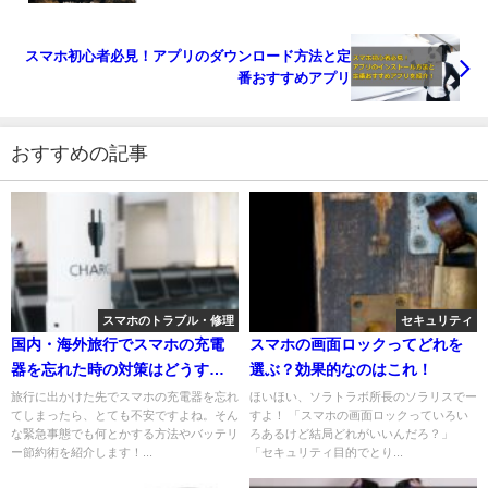
スマホ初心者必見！アプリのダウンロード方法と定
番おすすめアプリ
おすすめの記事
スマホのトラブル・修理
セキュリティ
国内・海外旅行でスマホの充電
スマホの画面ロックってどれを
器を忘れた時の対策はどうす
選ぶ？効果的なのはこれ！
る？
旅行に出かけた先でスマホの充電器を忘れ
ほいほい、ソラトラボ所長のソラリスでー
てしまったら、とても不安ですよね。そん
すよ！ 「スマホの画面ロックっていろい
な緊急事態でも何とかする方法やバッテリ
ろあるけど結局どれがいいんだろ？」
ー節約術を紹介します！...
「セキュリティ目的でとり...