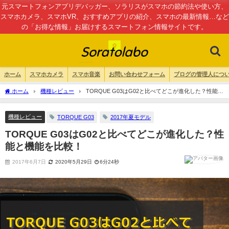
元スマートフォンアプリデバッガー、ソラリスがスマホの節約法や使い方、
スマホカメラ、スマホVR、おすすめアプリの紹介、スマホの最新情報…など
の「お得な情報」お届けするスマートフォン情報サイトです。
ホーム
スマホカメラ
スマホ音楽
お問い合わせフォーム
ブログの管理人につ
ホーム
機種レビュー
TORQUE G03はG02と比べてどこが進化した？性能と
機能を比較！
機種レビュー
TORQUE G03
2017年夏モデル
TORQUE G03はG02と比べてどこが進化した？性
能と機能を比較！
2017年6月7日
2020年5月29日
6分24秒