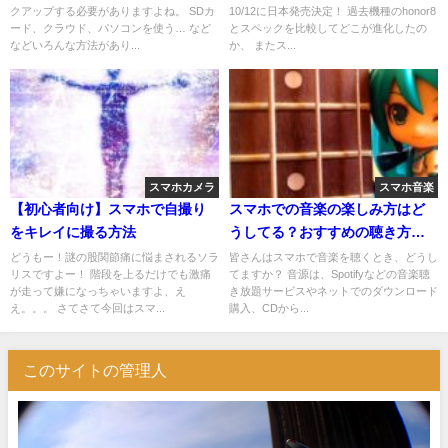
クアップする必要がありますよね。 SDカ
10/12に日本発売決定！ 過去機種のhonor8
ード、クラウド、パソコンを使う… など
とスペックを比較してどこが進化したの
などいろんな方法があり...
か、 またス...
スマホカメラ
スマホ音楽
【初心者向け】スマホで自撮り
スマホでの音楽の楽しみ方はど
をキレイに撮る方法
うしてる？おすすめの聴き方
は？
どうもー！謎の股関節痛に悩まされるソラ
皆さんはスマホで音楽を聴くとき、どうし
リスですよー！ 階段を上るだけでも激痛
てますか？ 音源は、Spotifyなどの音楽聴
が走って嫌になっちゃいますよ、え
き放題サービスやネットでのダウンロード
え。。。 さてさて今回はスマ...
購入、CDから...
このサイトの管理人