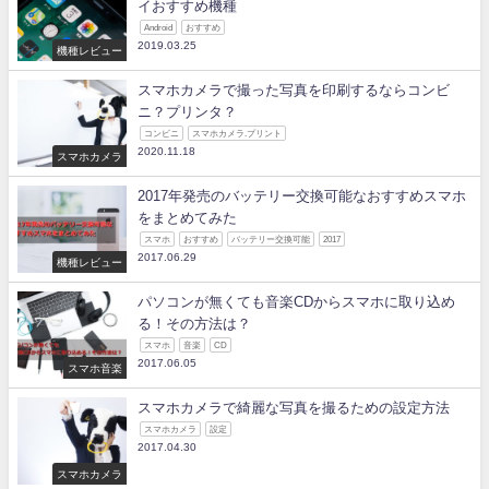
イおすすめ機種
Android
おすすめ
2019.03.25
機種レビュー
スマホカメラで撮った写真を印刷するならコンビ
ニ？プリンタ？
コンビニ
スマホカメラ.プリント
2020.11.18
スマホカメラ
2017年発売のバッテリー交換可能なおすすめスマホ
をまとめてみた
スマホ
おすすめ
バッテリー交換可能
2017
2017.06.29
機種レビュー
パソコンが無くても音楽CDからスマホに取り込め
る！その方法は？
スマホ
音楽
CD
2017.06.05
スマホ音楽
スマホカメラで綺麗な写真を撮るための設定方法
スマホカメラ
設定
2017.04.30
スマホカメラ