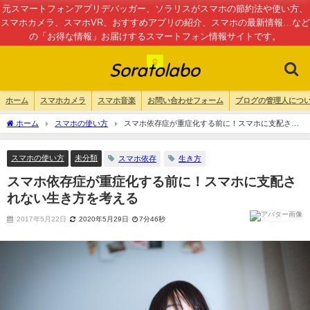
元スマートフォンアプリデバッガー、ソラリスがスマホの節約法や使い方、
スマホカメラ、スマホVR、おすすめアプリの紹介、スマホの最新情報…など
の「お得な情報」お届けするスマートフォン情報サイトです。
ホーム
スマホカメラ
スマホ音楽
お問い合わせフォーム
ブログの管理人につ
ホーム
スマホの使い方
スマホ依存症が重症化する前に！スマホに支配され
ない生き方を考える
スマホの使い方
未分類
スマホ依存
生き方
スマホ依存症が重症化する前に！スマホに支配さ
れない生き方を考える
2017年5月22日
2020年5月29日
7分46秒