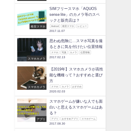
修理
SIMフリースマホ「AQUOS
sense lite」のカメラ等のスペ
ックと販売店は？
格安スマホ
Android
格安スマホ
レビュー
2017.11.07
思わぬ危険に…スマホ写真を撮
るときに気を付けたい位置情報
スマホ
写真
カメラ
位置情報
2017.02.13
スマホカメラ
【2019年】スマホカメラが高性
能な機種って？おすすめと選び
方
スマホカメラ
スマホ
カメラ
おすすめ
2020.02.03
スマホゲームが嫌いな人でも面
白いと思えるスマホゲームはあ
る？
アプリ
アプリ
おすすめアプリ
スマホゲーム
2017.08.30