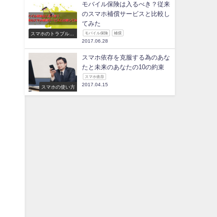
モバイル保険は入るべき？従来
のスマホ補償サービスと比較し
てみた
スマホのトラブル・
モバイル保険
補償
修理
2017.06.28
スマホ依存を克服する為のあな
たと未来のあなたの10の約束
スマホ依存
2017.04.15
スマホの使い方