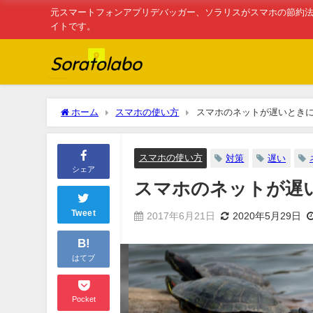
元スマートフォンアプリデバッガー、ソラリスがスマホの節約法
イトです。
ホーム
スマホの使い方
スマホのネットが遅いときに
スマホの使い方
対策
遅い
シェア
スマホのネットが遅
Tweet
2017年6月21日
2020年5月29日
B!
はてブ
Pocket