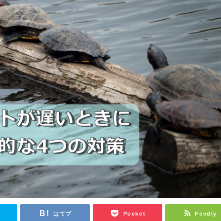
r
はてブ
Pocket
Feedly