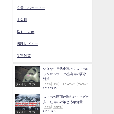
充電・バッテリー
未分類
格安スマホ
機種レビュー
災害対策
いきなり身代金請求？スマホの
ランサムウェア感染時の駆除・
対策
スマホのトラブル・
スマホ
対策
ランサムウェア
マルウェア
修理
2017.05.15
スマホの画面が割れた・ヒビが
入った時の対策と応急処置
スマホ
画面割れ
2017.06.27
スマホのトラブル・