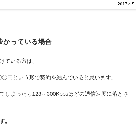
いですが、 Androidに多くこういった症状が出ることが...
2017.4.5
掛かっている場合
けている方は、
〇〇円という形で契約を結んでいると思います。
しまったら128～300Kbpsほどの通信速度に落とさ
す。