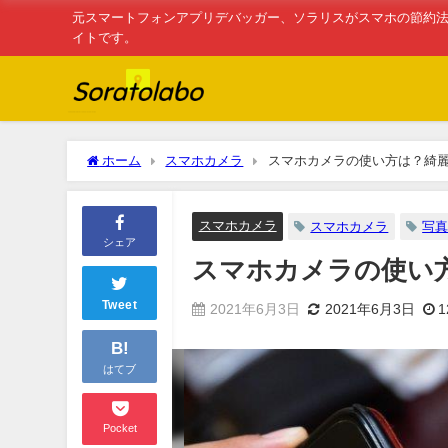
元スマートフォンアプリデバッガー、ソラリスがスマホの節約法
イトです。
ホーム
スマホカメラ
スマホカメラの使い方は？綺
スマホカメラ
スマホカメラ
写
シェア
スマホカメラの使い
Tweet
2021年6月3日
2021年6月3日
1
B!
はてブ
Pocket