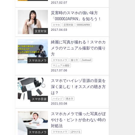
2017.02.07
災害時のスマホの強い味方
「00000JAPAN」を知ろう！
スマホ
災害対策
00000JAPAN
2017.04.03
災害対策
綺麗に写真が撮れる！スマホカ
メラのマニュアル撮影での撮り
方
スマホカメラ
スマホカメラ
撮り方
Zenfone3
マニュアル撮影
2017.07.06
スマホでハイレゾ音源の音楽を
深く楽しむ！オススメの聴き方
は？
スマホ音楽
ハイレゾ
聴き方
2021.03.08
スマホカメラで撮った写真がぼ
やける・ピントが合わない時の
対処法
スマホカメラ
スマホカメラ
ぼやける