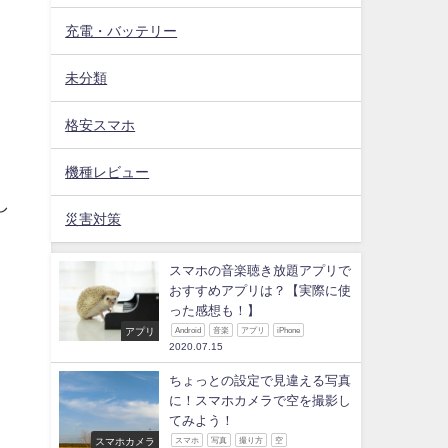
充電・バッテリー
未分類
格安スマホ
機種レビュー
し
災害対策
スマホの音楽聴き放題アプリで
おすすめアプリは？【実際に使
った感想も！】
アプリ
Android
音楽
アプリ
iPhone
2020.07.15
ちょっとの設定で見違える写真
に！スマホカメラで空を撮影し
てみよう！
スマホカメラ
スマホ
写真
撮り方
空