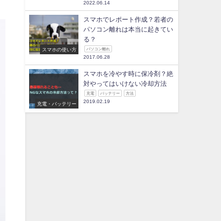
2022.06.14
スマホでレポート作成？若者の
パソコン離れは本当に起きてい
る？
スマホの使い方
パソコン離れ
2017.06.28
スマホを冷やす時に保冷剤？絶
対やってはいけない冷却方法
充電
バッテリー
方法
2019.02.19
充電・バッテリー