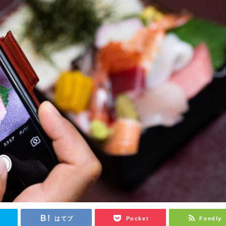
r
はてブ
Pocket
Feedly